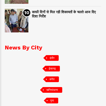
काफी दिनों से मिल रही शिकायतों के चलते आज दिए
दिशा निर्देश
News By City
इंदौर
ईसागढ़
करैरा
खनियांधाना
गुना