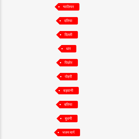
ग्वालियर
दतिया
दिल्ली
धार
पिछोर
पोहरी
बड़वानी
बतिया
बुधनी
भजन मार्ग