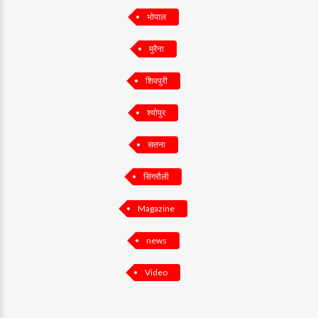
भोपाल
मुरैना
शिवपुरी
श्योपुर
सतना
सिंगरौली
Magazine
news
Video