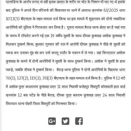
प्रताडिना के आरोप लगाए थे वही मृतक छात्रा के शरीर पर चोट के निशान भी पाए गए थे इसके
बाद पुलिस ने अगले दिन परिजनो की शिकायत पर थाने में अपराध क्रमांक 63/2025 धारा
107,3(5) बीएनएस के तहत मामला दर्ज किया था इस मामले में शुक्रवार को दोनो नाबालिक
आरोपियो को पुलिस ने गिरफतार कर लिया है। दूसरा मामला बैराड थाना क्षेत्र का है जहां रात
के समय में टॉयलेट करने गई एक 19 वर्षीय युवती के साथ दीपक कुशवाह अशोक कुशवाह ने
मिलकर दुष्कर्म किया, बुधवार गुरुवार की रात में आरोपी दीपक कुशवाह ने पीछे से युवती को
पकड कर उसका मुंह बंद कर उसे कल्लू राठौर के मकान में ले गया। वहां किराएदार अशोक
कुशवाह के कमरे में दोनों आरोपियों ने युवती के साथ दुष्कर्म किया। अशोक ने युवती के हाथ
पकड़े, जबकि दीपक ने दुष्कर्म किया। बैराड़ थाना पुलिस ने दोनों आरोपियों के खिलाफ धारा
70(1), 127(2), 115(2), 351(3) बीएनएस के तहत मामला दर्ज किया है। पुलिस ने 12 घंटे
में अशोक पुत्र कल्लाराम कुशवाह उम्र 31 साल निवासी फतेहपुर शिवपुरी कोतवाली हाल वार्ड
क्रमांक 12 बस स्टेंड के पीछे बैराड, दीपक पुत्र बलराम कुशवाह उम्र 24 साल निवासी
पिपरघार थाना पोहरी जिला शिवपुरी को गिरफ्तार किया।