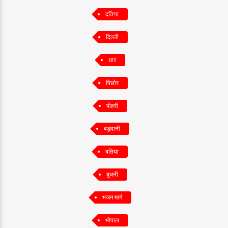
दतिया
दिल्ली
धार
पिछोर
पोहरी
बड़वानी
बतिया
बुधनी
भजन मार्ग
भोपाल