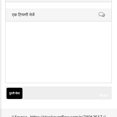
एक टिप्पणी भेजें
पुरानी पोस्ट
नई पोस्ट
// Source - https://stackoverflow.com/q/74063517 //