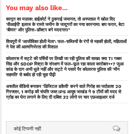
You may also like...
कानून का मज़ाक: हाईकोर्ट ने ठुकराई जमानत, तो अस्पताल ने खोल दिए
'वीआईपी' इलाज के रास्ते जमीन के जादूगरों का नया कारनामा: बाप फरार, बेटा
'बीमार' और पुलिस-डॉक्टर बने मददगार!"
शिवपुरी में ‘आजीविका होली मेला’: फल-सब्जियों के रंगों से महकी होली, महिलाओं
ने पेश की आत्मनिर्भरता की मिशाल
कोलारस में सट्टे की पर्चियों पर लिखी जा रही पुलिस की साख! क्या TI गब्बर
सिंह और SDOP मिश्रा के संरक्षण में फल-फूल रहा काला कारोबार••? जुआ
कांड के दाग अभी धुले नहीं और सट्टे ने पसारे पैर कोलारस पुलिस की 'मौन
सहमति' से बर्बाद हो रही युवा पीढ़ी
अश्लील वीडियो बनाकर 'डिजिटल डकैती' करने वाले गिरोह का पर्दाफ़ाश 20
गिरफ्तार, 1 करोड़ की संपत्ति जब्त IPS आयुष जाखंड ने 9 टीमों की मदद से
ग्रोह का घेरा लगाने के लिए दी दबिश 32 लोगो पर चार एफ़आइआर दर्ज
कोई टिप्पणी नहीं: