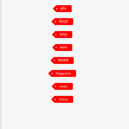
मुरैना
शिवपुरी
श्योपुर
सतना
सिंगरौली
Magazine
news
Video