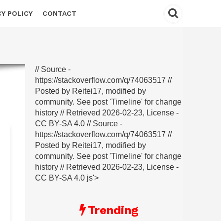
CY POLICY
CONTACT
// Source -
https://stackoverflow.com/q/74063517 //
Posted by Reitei17, modified by
community. See post 'Timeline' for change
history // Retrieved 2026-02-23, License -
CC BY-SA 4.0
// Source -
https://stackoverflow.com/q/74063517 //
Posted by Reitei17, modified by
community. See post 'Timeline' for change
history // Retrieved 2026-02-23, License -
CC BY-SA 4.0 js'>
Trending