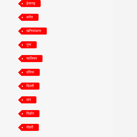
ईसागढ़
करैरा
खनियांधाना
गुना
ग्वालियर
दतिया
दिल्ली
धार
पिछोर
पोहरी