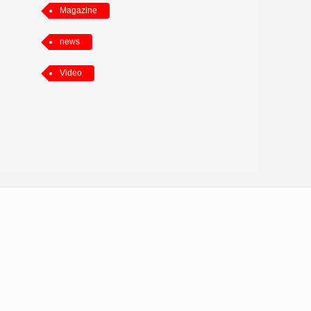
Magazine
news
Video