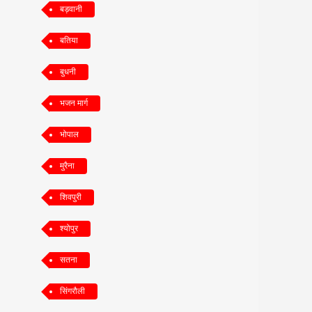
बड़वानी
बतिया
बुधनी
भजन मार्ग
भोपाल
मुरैना
शिवपुरी
श्योपुर
सतना
सिंगरौली