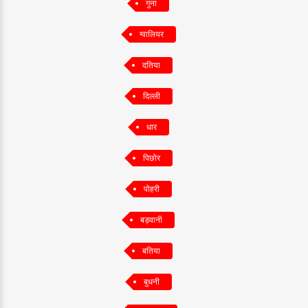
गुना
ग्वालियर
दतिया
दिल्ली
धार
पिछोर
पोहरी
बड़वानी
बतिया
बुधनी