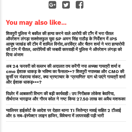
You may also like...
शिवपुरी पुलिस ने बकील की हत्या करने वाले आरोपी की टाँग में भरा पीतल
ऑपरेशन लंगड़ा सक्सेसफुल युवा SP अमन सिंह राठौड़ के निर्देशन में IPS
आयुष जाखंड की टीम में शामिल विनोद,अरविंद्र और चैतन शर्मा ने भरा हत्यारोपी
की टांग में पीतल, आरोपियों की जबावी कारवाही में पुलिस ने ऑपरेशन लंगड़ा को
दिया अंजाम
अब 24 फरवरी को वल्लभ की अदालत तय करेंगी नपा अध्यक्ष गायत्री शर्मा व
cmo ईशाक धाकड़ के भविष्य का फैसला••? शिवपुरी नपाध्यक्ष और CMO की
कुर्सी पर मंडराया संकट, क्या भ्रष्टाचार के 'प्रमाणित' दाग धो पाएंगे गायत्री शर्मा
और ईशाक धाकड़•••?
पिछोर में आबकारी विभाग की बड़ी कार्यवाही : उप निरीक्षक लोकेश बेवारिया,
तीर्थराज भारद्वाज और गौरव कोल ने नष्ट किया 27.50 लाख का अवैध मशरूका
ग्वालियर हाईकोर्ट के आदेश पर देहात थाना TI जितेन्द्र मावई सहित 2 टीआई
और 5 सब-इंस्पेक्टर लाइन हाजिर, विवेचना में लापरवाही पड़ी भारी