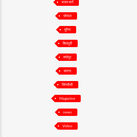
भजन मार्ग
भोपाल
मुरैना
शिवपुरी
श्योपुर
सतना
सिंगरौली
Magazine
news
Video