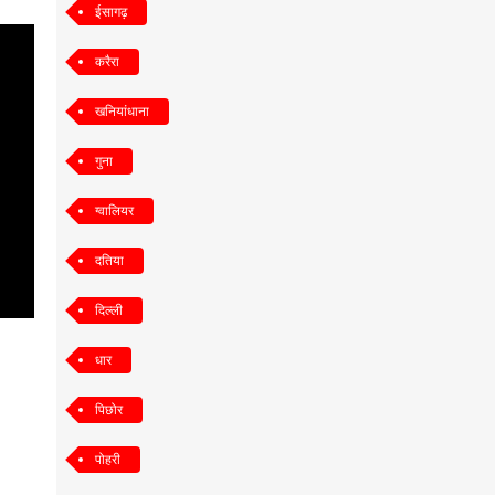
ईसागढ़
करैरा
खनियांधाना
गुना
ग्वालियर
दतिया
दिल्ली
धार
पिछोर
पोहरी