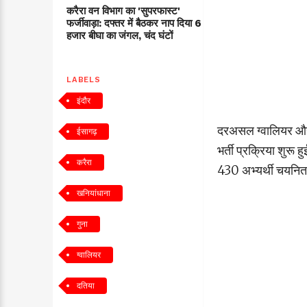
करैरा वन विभाग का 'सुपरफास्ट'
फर्जीवाड़ा: दफ्तर में बैठकर नाप दिया 6
हजार बीघा का जंगल, चंद घंटों
LABELS
इंदौर
दरअसल ग्वालियर और 
ईसागढ़
भर्ती प्रक्रिया शुरू 
करैरा
430 अभ्यर्थी चयनित ह
खनियांधाना
गुना
ग्वालियर
दतिया