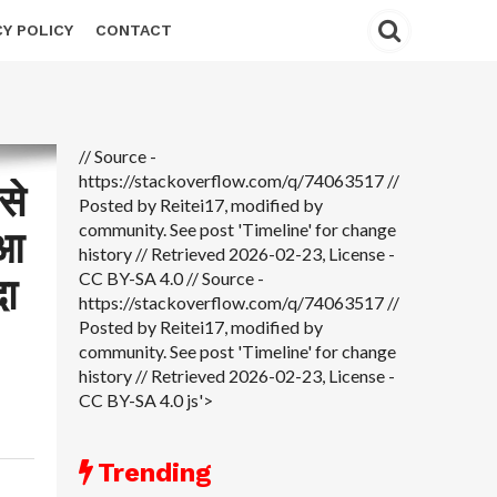
CY POLICY
CONTACT
// Source -
https://stackoverflow.com/q/74063517 //
से
Posted by Reitei17, modified by
community. See post 'Timeline' for change
ुआ
history // Retrieved 2026-02-23, License -
CC BY-SA 4.0
// Source -
दा
https://stackoverflow.com/q/74063517 //
Posted by Reitei17, modified by
community. See post 'Timeline' for change
history // Retrieved 2026-02-23, License -
CC BY-SA 4.0 js'>
Trending