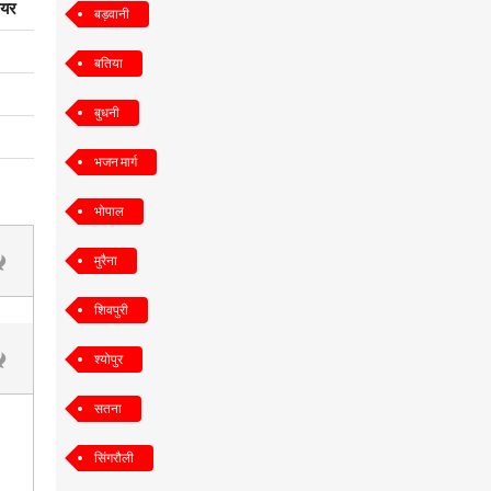
ियर
बड़वानी
बतिया
बुधनी
भजन मार्ग
भोपाल
मुरैना
शिवपुरी
श्योपुर
सतना
सिंगरौली