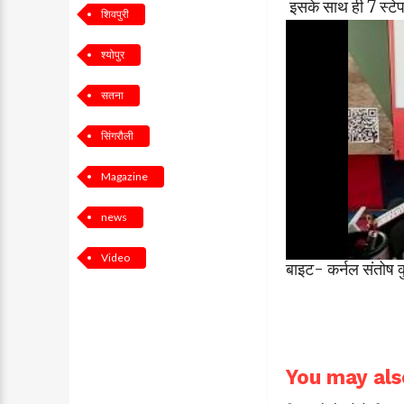
इसके साथ ही 7 स्टे
शिवपुरी
श्योपुर
सतना
सिंगरौली
Magazine
news
Video
बाइट- कर्नल संतोष कु
You may also