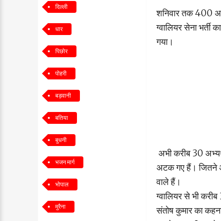
दिल्ली
शनिवार तक 400 अभ्यर्
ग्वालियर सेना भर्ती 
धार
गया।
पिछोर
पोहरी
बड़वानी
बतिया
बुधनी
अभी करीब 30 अभ्यर्थी
भजन मार्ग
अटक गए हैं। जितने अभ
वाले हैं।
भोपाल
ग्वालियर से भी करीब 
मुरैना
संतोष कुमार का कहना 