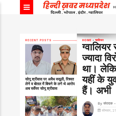
H
RECENT POSTS
HOME
›
ग्वालियर
ग्वालियर 
ज्यादा वि
था। लेकि
यहीं के यु
सोनू श्रीवास पर अवैध वसूली, रिश्वत
लेने व बोतल में बिचने के लगे थे आरोप
हैं। अभी
अब सर्वेयर सोनू श्रीवास
By
संपादक -
सोमवार, 2