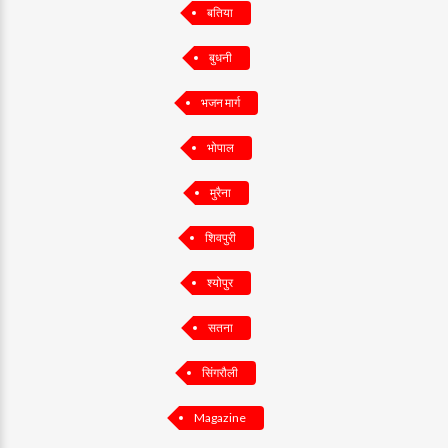
बतिया
बुधनी
भजन मार्ग
भोपाल
मुरैना
शिवपुरी
श्योपुर
सतना
सिंगरौली
Magazine