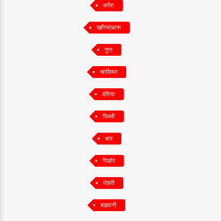
करैरा
खनियांधाना
गुना
ग्वालियर
दतिया
दिल्ली
धार
पिछोर
पोहरी
बड़वानी