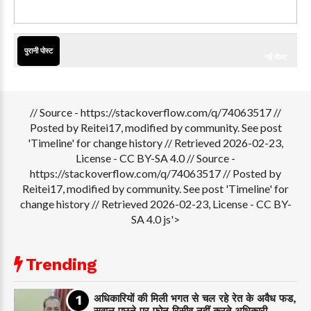
पुरानी पोस्ट
नई पोस्ट
// Source - https://stackoverflow.com/q/74063517 //
Posted by Reitei17, modified by community. See post
'Timeline' for change history // Retrieved 2026-02-23,
License - CC BY-SA 4.0
// Source -
https://stackoverflow.com/q/74063517 // Posted by
Reitei17, modified by community. See post 'Timeline' for
change history // Retrieved 2026-02-23, License - CC BY-
SA 4.0 js'>
Trending
अधिकारियों की मिली भगत से चल रहे रेत के अवैध फड,