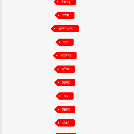
ईसागढ़
करैरा
खनियांधाना
गुना
ग्वालियर
दतिया
दिल्ली
धार
पिछोर
पोहरी