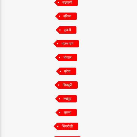
बड़वानी
बतिया
बुधनी
भजन मार्ग
भोपाल
मुरैना
शिवपुरी
श्योपुर
सतना
सिंगरौली