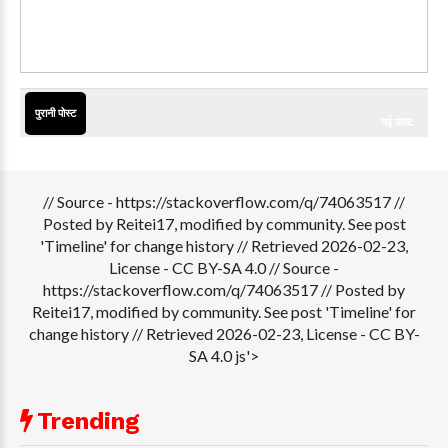
पुरानी पोस्ट
नई पोस्ट
// Source - https://stackoverflow.com/q/74063517 //
Posted by Reitei17, modified by community. See post
'Timeline' for change history // Retrieved 2026-02-23,
License - CC BY-SA 4.0
// Source -
https://stackoverflow.com/q/74063517 // Posted by
Reitei17, modified by community. See post 'Timeline' for
change history // Retrieved 2026-02-23, License - CC BY-
SA 4.0 js'>
Trending