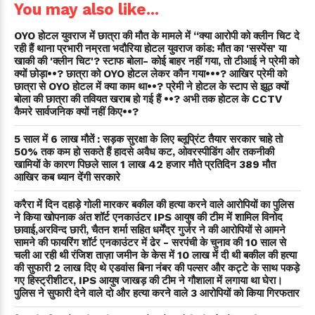
You may also like...
OYO होटल युवराज में छात्रा की मौत के मामले में “क्या आरोपी को क्लीन चिट दे
रही हैं थाना प्रभारी नम्रता भदौरिया होटल युवराज कांड: मौत का 'सस्पेंस' या
खाकी की 'क्लीन चिट'? स्टाफ बोला- कोई बाहर नहीं गया, तो टीआई ने प्रेमी को
क्यों छोड़ा••? छात्रा को OYO होटल लेकर कौन गया•••? आखिर प्रेमी को
छात्रा से OYO होटल में क्या काम था••? प्रेमी ने होटल के स्टाप से झूठ क्यों
बोला की छात्रा की तवियत खराब हो गई हैं ••? अभी तक होटल के CCTV
कैमरे सार्वजनिक क्यों नहीं किए••?
5 साल में 6 लाख मौतें : सड़क सुरक्षा के लिए ब्लूप्रिंट तैयार सरकार चाहे तो
50% तक कम हो सकते हैं हादसे अवैध कट, ओवरस्पीडिंग और तकनीकी
खामियों के कारण पिछले साल 1 लाख 42 हजार मौते प्रतिदिन 389 मौत
आखिर कब ध्यान देंगी सरकारे
करैरा में दिन दहाड़े गोली मारकर बकील की हत्या करने वाले आरोपियों का पुलिस
ने किया खोपनाक अंत शॉर्ट एनकाउंटर IPS आयुष की टीम में शामिल विनोद
छावाई,अरविन्द छारी, चैतन शर्मा सहित धर्मेंद्र गुर्जर ने की आरोपियों से आमने
सामने की फायरिंग शॉर्ट एनकाउंटर में ढेर - सरपंची के चुनाव की 10 साल से
चली आ रही थी रंजिश ताज़ा जमीन के केस में 10 लाख में दी थी बकील की हत्या
की सुफारी 2 लाख दिए थे एडवांस बिना नंबर की पल्सर और कट्टे के साथ पकड़े
गए हिस्ट्रीशीटर, IPS आयुष जाखड़ की टीम ने गौशाला में लगाया था घेरा।
पुलिस ने सुफारी देने वाले दो और हत्या करने वाले 3 आरोपियों को किया गिरफतार