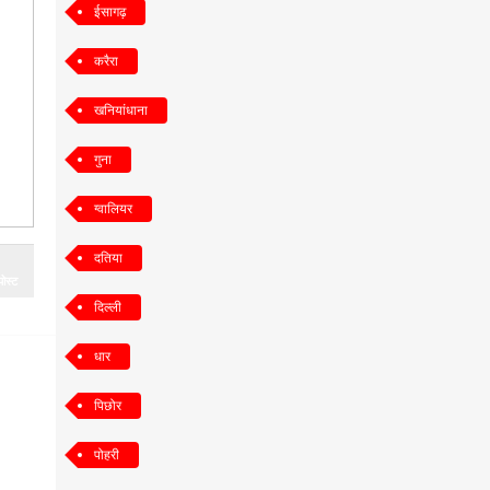
ईसागढ़
करैरा
खनियांधाना
गुना
ग्वालियर
दतिया
ोस्ट
दिल्ली
धार
पिछोर
पोहरी