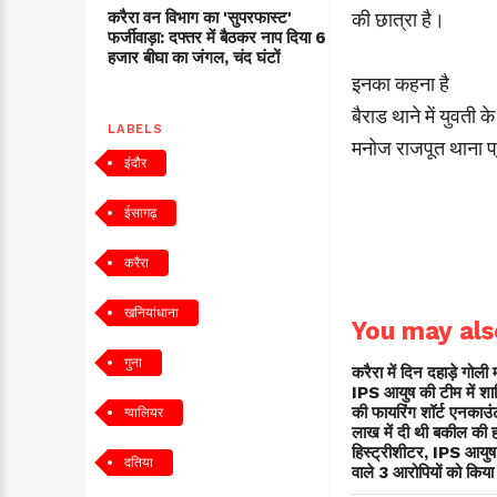
की छात्रा है।
करैरा वन विभाग का 'सुपरफास्ट'
फर्जीवाड़ा: दफ्तर में बैठकर नाप दिया 6
हजार बीघा का जंगल, चंद घंटों
इनका कहना है
बैराड थाने में युवती 
LABELS
मनोज राजपूत थाना प्
इंदौर
ईसागढ़
करैरा
खनियांधाना
You may also
गुना
करैरा में दिन दहाड़े गोल
IPS आयुष की टीम में शामि
की फायरिंग शॉर्ट एनकाउं
ग्वालियर
लाख में दी थी बकील की 
हिस्ट्रीशीटर, IPS आयुष 
दतिया
वाले 3 आरोपियों को किय