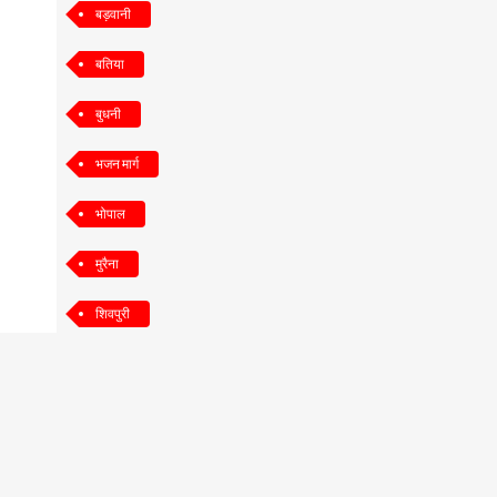
बड़वानी
बतिया
बुधनी
भजन मार्ग
भोपाल
मुरैना
शिवपुरी
श्योपुर
सतना
सिंगरौली