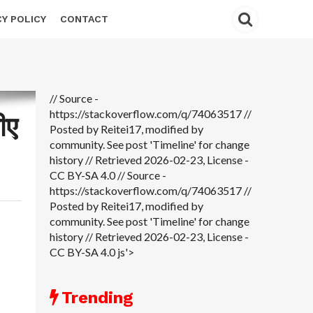
CY POLICY
CONTACT
// Source -
https://stackoverflow.com/q/74063517 //
ीए
Posted by Reitei17, modified by
community. See post 'Timeline' for change
history // Retrieved 2026-02-23, License -
CC BY-SA 4.0
// Source -
https://stackoverflow.com/q/74063517 //
Posted by Reitei17, modified by
community. See post 'Timeline' for change
history // Retrieved 2026-02-23, License -
CC BY-SA 4.0 js'>
Trending