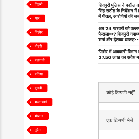
दिल्ली
शिवपुरी पुलिस ने बकील 
सिंह राठौड़ के निर्देशन म
में पीतल, आरोपियों की जब
धार
अब 24 फरवरी को वल्लभ 
पिछोर
फैसला••? शिवपुरी नपाध्यक
शर्मा और ईशाक धाकड़•
पोहरी
पिछोर में आबकारी विभाग क
27.50 लाख का अवैध 
बड़वानी
बतिया
बुधनी
कोई टिप्पणी नहीं:
भजन मार्ग
भोपाल
एक टिप्पणी भेजें
मुरैना