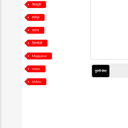
शिवपुरी
श्योपुर
सतना
सिंगरौली
Magazine
news
पुरानी पोस्ट
Video