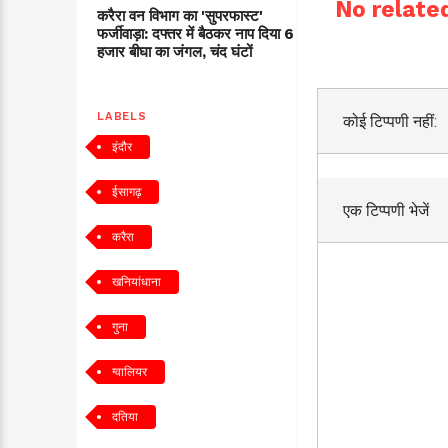
No related
करैरा वन विभाग का 'सुपरफास्ट'
फर्जीवाड़ा: दफ्तर में बैठकर नाप दिया 6
हजार बीघा का जंगल, चंद घंटों
LABELS
कोई टिप्पणी नहीं:
इंदौर
ईसागढ़
एक टिप्पणी भेजें
करैरा
खनियांधाना
गुना
ग्वालियर
दतिया