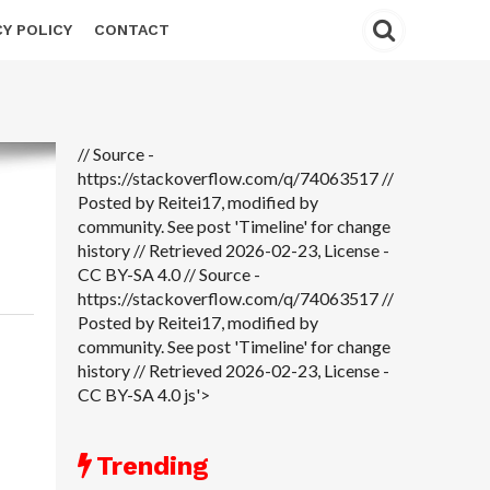
CY POLICY
CONTACT
// Source -
https://stackoverflow.com/q/74063517 //
Posted by Reitei17, modified by
community. See post 'Timeline' for change
history // Retrieved 2026-02-23, License -
CC BY-SA 4.0
// Source -
https://stackoverflow.com/q/74063517 //
Posted by Reitei17, modified by
community. See post 'Timeline' for change
history // Retrieved 2026-02-23, License -
CC BY-SA 4.0 js'>
Trending