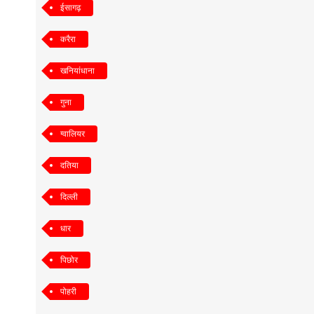
ईसागढ़
करैरा
खनियांधाना
गुना
ग्वालियर
दतिया
दिल्ली
धार
पिछोर
पोहरी