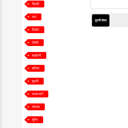
दिल्ली
धार
पुरानी पोस्ट
पिछोर
पोहरी
बड़वानी
बतिया
बुधनी
भजन मार्ग
भोपाल
मुरैना