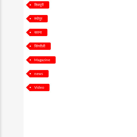
शिवपुरी
श्योपुर
सतना
सिंगरौली
Magazine
news
Video