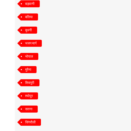
बड़वानी
बतिया
बुधनी
भजन मार्ग
भोपाल
मुरैना
शिवपुरी
श्योपुर
सतना
सिंगरौली