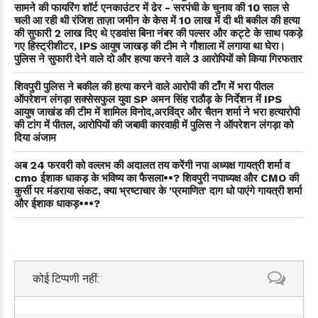
सामने की फायरिंग शॉर्ट एनकाउंटर में ढेर - सरपंची के चुनाव की 10 साल से
चली आ रही थी रंजिश ताज़ा जमीन के केस में 10 लाख में दी थी बकील की हत्या
की सुफारी 2 लाख दिए थे एडवांस बिना नंबर की पल्सर और कट्टे के साथ पकड़े
गए हिस्ट्रीशीटर, IPS आयुष जाखड़ की टीम ने गौशाला में लगाया था घेरा।
पुलिस ने सुफारी देने वाले दो और हत्या करने वाले 3 आरोपियों को किया गिरफतार
शिवपुरी पुलिस ने बकील की हत्या करने वाले आरोपी की टाँग में भरा पीतल
ऑपरेशन लंगड़ा सक्सेसफुल युवा SP अमन सिंह राठौड़ के निर्देशन में IPS
आयुष जाखंड की टीम में शामिल विनोद,अरविंद्र और चैतन शर्मा ने भरा हत्यारोपी
की टांग में पीतल, आरोपियों की जबावी कारवाही में पुलिस ने ऑपरेशन लंगड़ा को
दिया अंजाम
अब 24 फरवरी को वल्लभ की अदालत तय करेंगी नपा अध्यक्ष गायत्री शर्मा व
cmo ईशाक धाकड़ के भविष्य का फैसला••? शिवपुरी नपाध्यक्ष और CMO की
कुर्सी पर मंडराया संकट, क्या भ्रष्टाचार के 'प्रमाणित' दाग धो पाएंगे गायत्री शर्मा
और ईशाक धाकड़•••?
कोई टिप्पणी नहीं: