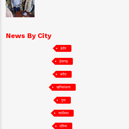
News By City
इंदौर
ईसागढ़
करैरा
खनियांधाना
गुना
ग्वालियर
दतिया