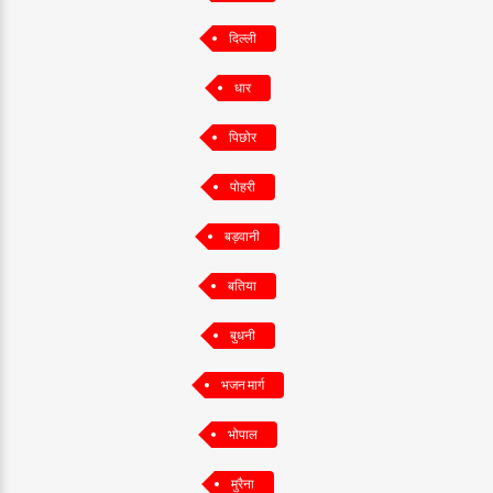
दिल्ली
धार
पिछोर
पोहरी
बड़वानी
बतिया
बुधनी
भजन मार्ग
भोपाल
मुरैना