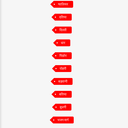
ग्वालियर
दतिया
दिल्ली
धार
पिछोर
पोहरी
बड़वानी
बतिया
बुधनी
भजन मार्ग