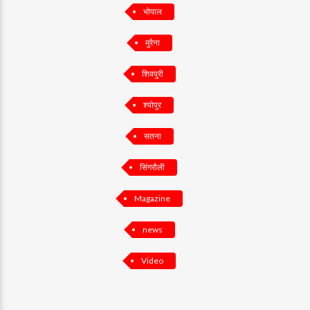
भोपाल
मुरैना
शिवपुरी
श्योपुर
सतना
सिंगरौली
Magazine
news
Video