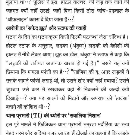
बुलाया था••? पुलिस ने इस 'होटल कल्चर' की जड़ तक जाने की
जहमत क्यों नहीं उठाई, जहाँ बिना किसी ठोस जांच-पड़ताल के
'ऑफलाइन' कमरा दे दिया जाता है••?
आरोपी का 'सफेद झूठ' और स्टाफ की गवाही
घटना के दिन का घटनाक्रम किसी फिल्मी पटकथा जैसा संदिग्ध है।
होटल स्टाफ के अनुसार, लड़का (अंकुश) लड़की को बेहोशी की
हालत में नीचे लेकर आया।झूठ का खेल: अंकुश ने स्टाफ से कहा कि
"लड़की की तबीयत अचानक खराब हो गई है।" उसने यह क्यों
छिपाया कि मामला फांसी का है••? “साजिश की बू: अगर लड़की ने
उसके सामने फांसी लगाई थी, तो उसने शोर क्यों नहीं मचाया? उसने
चुपचाप उसे कार में रखवाकर वहां से निकलने की जल्दी क्यों
दिखाई•••? क्या यह साक्ष्यों को मिटाने और अपराध को 'हादसा'
बताने की कोशिश थी••?
थाना प्रभारी (TI) की थ्योरी पर 'सवालिया निशान'
इस पूरे मामले में फिजिकल थाना प्रभारी नम्रता भदौरिया का रुख
बेहद नरम और संदिग्ध नजर आ रहा हैं टीआई का कहना है कि लड़के