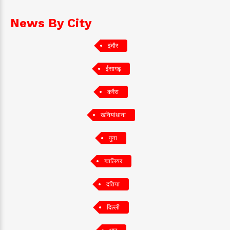
News By City
इंदौर
ईसागढ़
करैरा
खनियांधाना
गुना
ग्वालियर
दतिया
दिल्ली