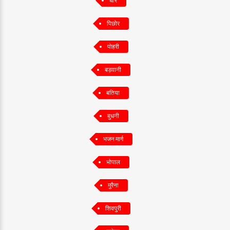
धार
पिछोर
पोहरी
बड़वानी
बतिया
बुधनी
भजन मार्ग
भोपाल
मुरैना
शिवपुरी