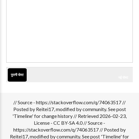
पुरानी पोस्ट
नई पोस्ट
// Source - https://stackoverflow.com/q/74063517 //
Posted by Reitei17, modified by community. See post
'Timeline' for change history // Retrieved 2026-02-23,
License - CC BY-SA 4.0
// Source -
https://stackoverflow.com/q/74063517 // Posted by
Reitei17, modified by community. See post 'Timeline' for