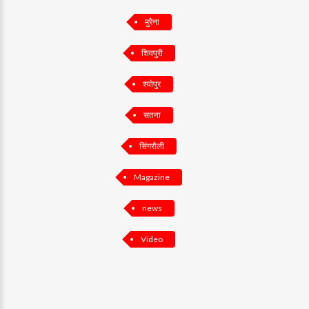
मुरैना
शिवपुरी
श्योपुर
सतना
सिंगरौली
Magazine
news
Video