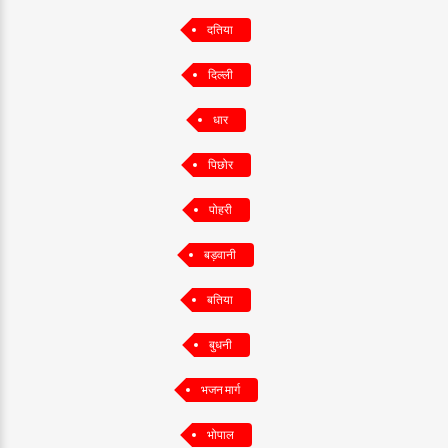
दतिया
दिल्ली
धार
पिछोर
पोहरी
बड़वानी
बतिया
बुधनी
भजन मार्ग
भोपाल