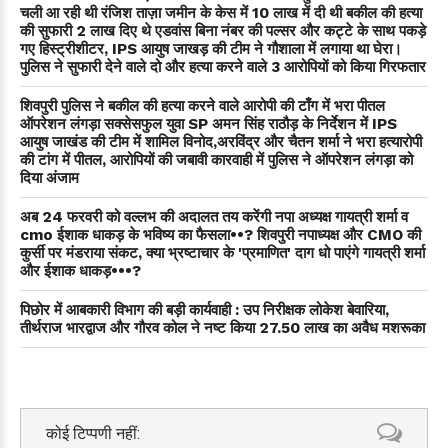
चली आ रही थी रंजिश ताज़ा जमीन के केस में 10 लाख में दी थी बकील की हत्या
की सुफारी 2 लाख दिए थे एडवांस बिना नंबर की पल्सर और कट्टे के साथ पकड़े
गए हिस्ट्रीशीटर, IPS आयुष जाखड़ की टीम ने गौशाला में लगाया था घेरा।
पुलिस ने सुफारी देने वाले दो और हत्या करने वाले 3 आरोपियों को किया गिरफतार
शिवपुरी पुलिस ने बकील की हत्या करने वाले आरोपी की टाँग में भरा पीतल
ऑपरेशन लंगड़ा सक्सेसफुल युवा SP अमन सिंह राठौड़ के निर्देशन में IPS
आयुष जाखंड की टीम में शामिल विनोद,अरविंद्र और चैतन शर्मा ने भरा हत्यारोपी
की टांग में पीतल, आरोपियों की जबावी कारवाही में पुलिस ने ऑपरेशन लंगड़ा को
दिया अंजाम
अब 24 फरवरी को वल्लभ की अदालत तय करेंगी नपा अध्यक्ष गायत्री शर्मा व
cmo ईशाक धाकड़ के भविष्य का फैसला••? शिवपुरी नपाध्यक्ष और CMO की
कुर्सी पर मंडराया संकट, क्या भ्रष्टाचार के 'प्रमाणित' दाग धो पाएंगे गायत्री शर्मा
और ईशाक धाकड़•••?
पिछोर में आबकारी विभाग की बड़ी कार्यवाही : उप निरीक्षक लोकेश बेवारिया,
तीर्थराज भारद्वाज और गौरव कोल ने नष्ट किया 27.50 लाख का अवैध मशरूका
कोई टिप्पणी नहीं: