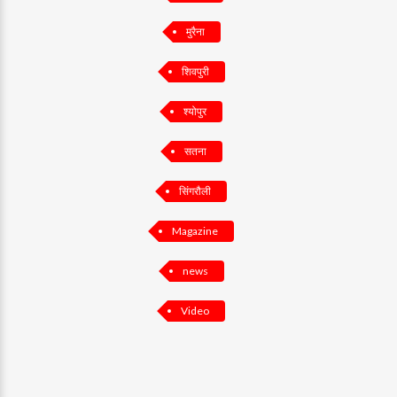
मुरैना
शिवपुरी
श्योपुर
सतना
सिंगरौली
Magazine
news
Video