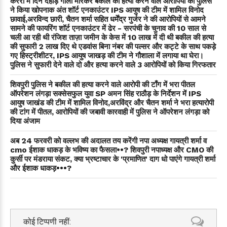
करैरा में दिन दहाड़े गोली मारकर बकील की हत्या करने वाले आरोपियों का पुलिस
ने किया खोपनाक अंत शॉर्ट एनकाउंटर IPS आयुष की टीम में शामिल विनोद
छावाई,अरविन्द छारी, चैतन शर्मा सहित धर्मेंद्र गुर्जर ने की आरोपियों से आमने
सामने की फायरिंग शॉर्ट एनकाउंटर में ढेर - सरपंची के चुनाव की 10 साल से
चली आ रही थी रंजिश ताज़ा जमीन के केस में 10 लाख में दी थी बकील की हत्या
की सुफारी 2 लाख दिए थे एडवांस बिना नंबर की पल्सर और कट्टे के साथ पकड़े
गए हिस्ट्रीशीटर, IPS आयुष जाखड़ की टीम ने गौशाला में लगाया था घेरा।
पुलिस ने सुफारी देने वाले दो और हत्या करने वाले 3 आरोपियों को किया गिरफतार
शिवपुरी पुलिस ने बकील की हत्या करने वाले आरोपी की टाँग में भरा पीतल
ऑपरेशन लंगड़ा सक्सेसफुल युवा SP अमन सिंह राठौड़ के निर्देशन में IPS
आयुष जाखंड की टीम में शामिल विनोद,अरविंद्र और चैतन शर्मा ने भरा हत्यारोपी
की टांग में पीतल, आरोपियों की जबावी कारवाही में पुलिस ने ऑपरेशन लंगड़ा को
दिया अंजाम
अब 24 फरवरी को वल्लभ की अदालत तय करेंगी नपा अध्यक्ष गायत्री शर्मा व
cmo ईशाक धाकड़ के भविष्य का फैसला••? शिवपुरी नपाध्यक्ष और CMO की
कुर्सी पर मंडराया संकट, क्या भ्रष्टाचार के 'प्रमाणित' दाग धो पाएंगे गायत्री शर्मा
और ईशाक धाकड़•••?
कोई टिप्पणी नहीं: