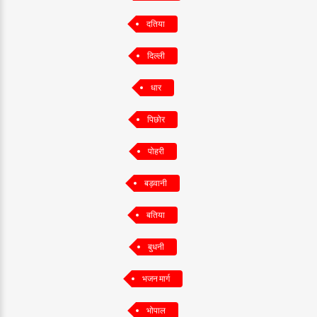
दतिया
दिल्ली
धार
पिछोर
पोहरी
बड़वानी
बतिया
बुधनी
भजन मार्ग
भोपाल