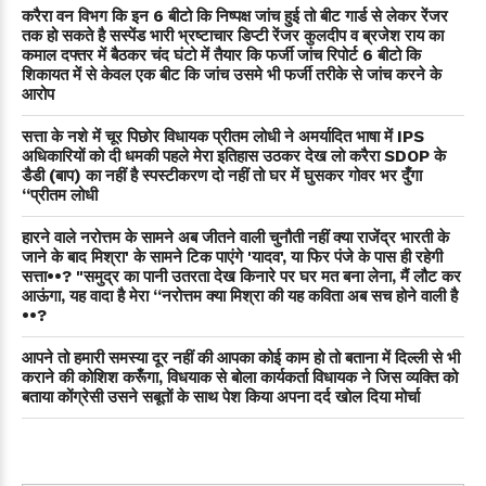
करैरा वन विभग कि इन 6 बीटो कि निष्पक्ष जांच हुई तो बीट गार्ड से लेकर रेंजर
तक हो सकते है सस्पेंड भारी भ्रष्टाचार डिप्टी रेंजर कुलदीप व ब्रजेश राय का
कमाल दफ्तर में बैठकर चंद घंटो में तैयार कि फर्जी जांच रिपोर्ट 6 बीटो कि
शिकायत में से केवल एक बीट कि जांच उसमे भी फर्जी तरीके से जांच करने के
आरोप
सत्ता के नशे में चूर पिछोर विधायक प्रीतम लोधी ने अमर्यादित भाषा में IPS
अधिकारियों को दी धमकी पहले मेरा इतिहास उठकर देख लो करैरा SDOP के
डैडी (बाप) का नहीं है स्पस्टीकरण दो नहीं तो घर में घुसकर गोवर भर दुँगा
“प्रीतम लोधी
हारने वाले नरोत्तम के सामने अब जीतने वाली चुनौती नहीं क्या राजेंद्र भारती के
जाने के बाद मिश्रा' के सामने टिक पाएंगे 'यादव', या फिर पंजे के पास ही रहेगी
सत्ता••? "समुद्र का पानी उतरता देख किनारे पर घर मत बना लेना, मैं लौट कर
आऊंगा, यह वादा है मेरा “नरोत्तम क्या मिश्रा की यह कविता अब सच होने वाली है
••?
आपने तो हमारी समस्या दूर नहीं की आपका कोई काम हो तो बताना में दिल्ली से भी
कराने की कोशिश करूँगा, विधयाक से बोला कार्यकर्ता विधायक ने जिस व्यक्ति को
बताया कोंग्रेसी उसने सबूतों के साथ पेश किया अपना दर्द खोल दिया मोर्चा