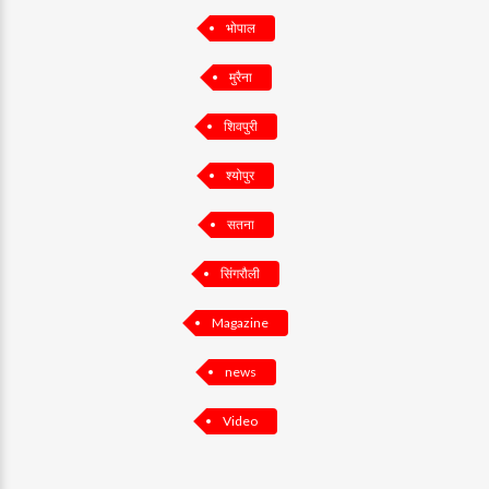
भोपाल
मुरैना
शिवपुरी
श्योपुर
सतना
सिंगरौली
Magazine
news
Video