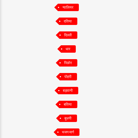
ग्वालियर
दतिया
दिल्ली
धार
पिछोर
पोहरी
बड़वानी
बतिया
बुधनी
भजन मार्ग