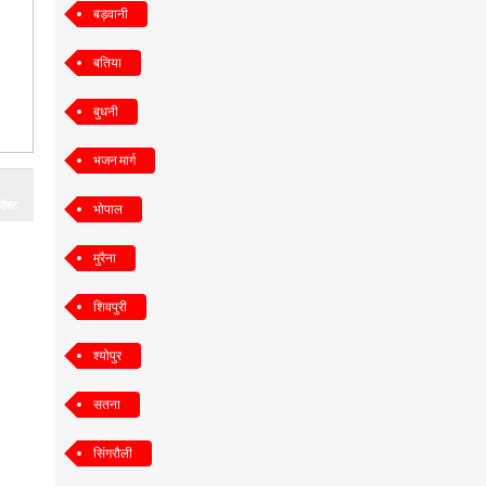
बड़वानी
बतिया
बुधनी
भजन मार्ग
ोस्ट
भोपाल
मुरैना
शिवपुरी
श्योपुर
सतना
सिंगरौली