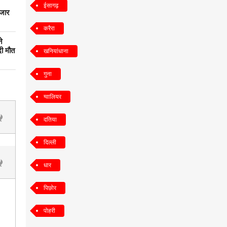
ईसागढ़
ाजार
करैरा
े
दी मौत
खनियांधाना
गुना
ग्वालियर
दतिया
दिल्ली
धार
पिछोर
पोहरी