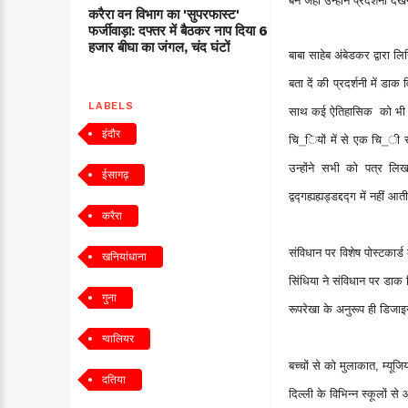
बने जहां उन्होंने प्रदर्शनी
करैरा वन विभाग का 'सुपरफास्ट'
फर्जीवाड़ा: दफ्तर में बैठकर नाप दिया 6
हजार बीघा का जंगल, चंद घंटों
बाबा साहेब अंबेडकर द्वारा ल
बता दें की प्रदर्शनी में ड
LABELS
साथ कई ऐतिहासिक को भी हृड्डह्
इंदौर
चि_ियों में से एक चि_ी स
उन्होंने सभी को पत्र लिख
ईसागढ़
द्वद्गह्यह्यड्डद्दद्ग में नहीं आ
करैरा
संविधान पर विशेष पोस्टकार्
खनियांधाना
सिंधिया ने संविधान पर डाक व
गुना
रूपरेखा के अनुरूप ही डिजा
ग्वालियर
बच्चों से को मुलाकात, म्यू
दतिया
दिल्ली के विभिन्न स्कूलों स