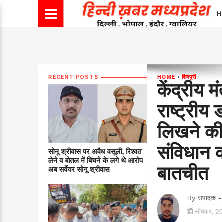
H
RECENT POSTS
HOME
›
शिवपुरी
केंद्रीय मं
राष्ट्री
लिखने की
संविधान क
सोनू श्रीवास पर अवैध वसूली, रिश्वत
लेने व बोतल में बिचने के लगे थे आरोप
बातचीत
अब सर्वेयर सोनू श्रीवास
By
संपादक -
सोमवार, 2