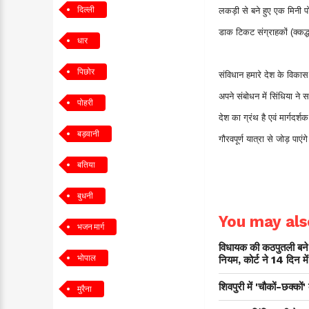
दिल्ली
लकड़ी से बने हुए एक मिनी पो
डाक टिकट संग्राहकों (क्कद्धद्बद्
धार
पिछोर
संविधान हमारे देश के विकास 
अपने संबोधन में सिंधिया ने 
पोहरी
देश का ग्रंथ है एवं मार्गद
बड़वानी
गौरवपूर्ण यात्रा से जोड़ पाएंग
बतिया
बुधनी
You may also
भजन मार्ग
विधायक की कठपुतली बने 
भोपाल
नियम, कोर्ट ने 14 दिन मे
शिवपुरी में 'चौकों-छक्को
मुरैना