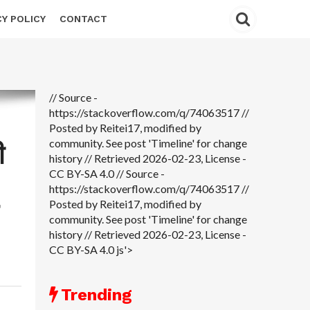
CY POLICY
CONTACT
// Source -
https://stackoverflow.com/q/74063517 //
Posted by Reitei17, modified by
community. See post 'Timeline' for change
ी
history // Retrieved 2026-02-23, License -
CC BY-SA 4.0
// Source -
https://stackoverflow.com/q/74063517 //
Posted by Reitei17, modified by
community. See post 'Timeline' for change
history // Retrieved 2026-02-23, License -
CC BY-SA 4.0 js'>
Trending