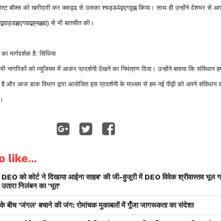
स्ट बॉक्स को खरीदारी कर क्कढ्ढ से उसका श्चड्ड4द्वद्गठ्ठह्ल किया। साथ ही उन्होंने देशभर से आ
यड्डह्लद्गद्यद्बह्
यह्लह्य) से भी बातचीत की।
का मार्गदर्शक है: सिंधिया
सभी नागरिकों को म्यूजियम में आकर प्रदर्शनी देखने का निमंत्रण दिया। उन्होंने बताया कि संविधान हम
र्शक है और आज डाक विभाग द्वारा आयोजित इस प्रदर्शनी के माध्यम से हम नई पीढ़ी को अपने संविधान 
े।
 like...
DEO को कोर्ट ने दिखाया आईना साहब' की जी-हुजूरी में DEO विवेक श्रीवास्तव भूल 
ं उतारा निलंबन का 'भूत'
ं' के बीच 'जंगल' बचाने की जंग: रोमांचक मुकाबलों में गूँजा जागरूकता का संदेश!