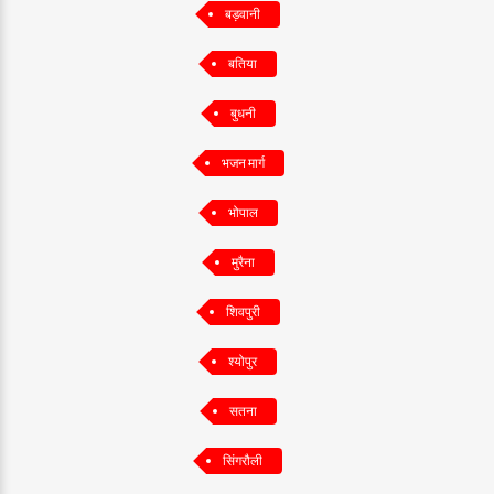
बड़वानी
बतिया
बुधनी
भजन मार्ग
भोपाल
मुरैना
शिवपुरी
श्योपुर
सतना
सिंगरौली