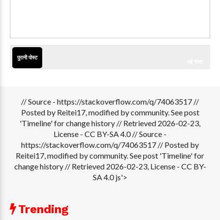
पुरानी पोस्ट
नई पोस्ट
// Source - https://stackoverflow.com/q/74063517 //
Posted by Reitei17, modified by community. See post
'Timeline' for change history // Retrieved 2026-02-23,
License - CC BY-SA 4.0
// Source -
https://stackoverflow.com/q/74063517 // Posted by
Reitei17, modified by community. See post 'Timeline' for
change history // Retrieved 2026-02-23, License - CC BY-
SA 4.0 js'>
Trending