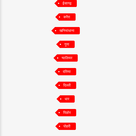
ईसागढ़
करैरा
खनियांधाना
गुना
ग्वालियर
दतिया
दिल्ली
धार
पिछोर
पोहरी