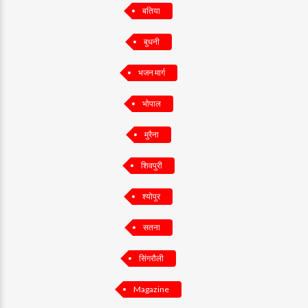
बतिया
बुधनी
भजन मार्ग
भोपाल
मुरैना
शिवपुरी
श्योपुर
सतना
सिंगरौली
Magazine