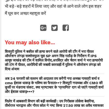
भी बड़े-बड़े शहरों में लिया जाए और वहां से आने वाले लोग इस शहर
मैं घूम कर अच्छा महशूस करें
You may also like...
शिवपुरी पुलिस ने बकील की हत्या करने वाले आरोपी की टाँग में भरा पीतल
ऑपरेशन लंगड़ा सक्सेसफुल युवा SP अमन सिंह राठौड़ के निर्देशन में IPS
आयुष जाखंड की टीम में शामिल विनोद,अरविंद्र और चैतन शर्मा ने भरा हत्यारोपी
की टांग में पीतल, आरोपियों की जबावी कारवाही में पुलिस ने ऑपरेशन लंगड़ा को
दिया अंजाम
अब 24 फरवरी को वल्लभ की अदालत तय करेंगी नपा अध्यक्ष गायत्री शर्मा व
cmo ईशाक धाकड़ के भविष्य का फैसला••? शिवपुरी नपाध्यक्ष और CMO की
कुर्सी पर मंडराया संकट, क्या भ्रष्टाचार के 'प्रमाणित' दाग धो पाएंगे गायत्री शर्मा
और ईशाक धाकड़•••?
पिछोर में आबकारी विभाग की बड़ी कार्यवाही : उप निरीक्षक लोकेश बेवारिया,
तीर्थराज भारद्वाज और गौरव कोल ने नष्ट किया 27.50 लाख का अवैध मशरूका