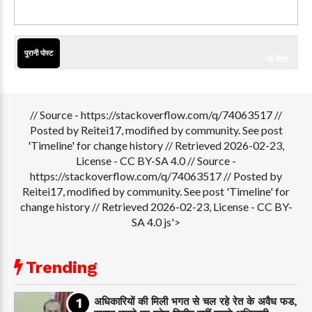
पुरानी पोस्ट
नई पोस्ट
// Source - https://stackoverflow.com/q/74063517 //
Posted by Reitei17, modified by community. See post
'Timeline' for change history // Retrieved 2026-02-23,
License - CC BY-SA 4.0
// Source -
https://stackoverflow.com/q/74063517 // Posted by
Reitei17, modified by community. See post 'Timeline' for
change history // Retrieved 2026-02-23, License - CC BY-
SA 4.0 js'>
Trending
अधिकारियों की मिली भगत से चल रहे रेत के अवैध फड,