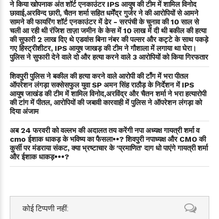
ने किया खोपनाक अंत शॉर्ट एनकाउंटर IPS आयुष की टीम में शामिल विनोद
छावाई,अरविन्द छारी, चैतन शर्मा सहित धर्मेंद्र गुर्जर ने की आरोपियों से आमने
सामने की फायरिंग शॉर्ट एनकाउंटर में ढेर - सरपंची के चुनाव की 10 साल से
चली आ रही थी रंजिश ताज़ा जमीन के केस में 10 लाख में दी थी बकील की हत्या
की सुफारी 2 लाख दिए थे एडवांस बिना नंबर की पल्सर और कट्टे के साथ पकड़े
गए हिस्ट्रीशीटर, IPS आयुष जाखड़ की टीम ने गौशाला में लगाया था घेरा।
पुलिस ने सुफारी देने वाले दो और हत्या करने वाले 3 आरोपियों को किया गिरफतार
शिवपुरी पुलिस ने बकील की हत्या करने वाले आरोपी की टाँग में भरा पीतल
ऑपरेशन लंगड़ा सक्सेसफुल युवा SP अमन सिंह राठौड़ के निर्देशन में IPS
आयुष जाखंड की टीम में शामिल विनोद,अरविंद्र और चैतन शर्मा ने भरा हत्यारोपी
की टांग में पीतल, आरोपियों की जबावी कारवाही में पुलिस ने ऑपरेशन लंगड़ा को
दिया अंजाम
अब 24 फरवरी को वल्लभ की अदालत तय करेंगी नपा अध्यक्ष गायत्री शर्मा व
cmo ईशाक धाकड़ के भविष्य का फैसला••? शिवपुरी नपाध्यक्ष और CMO की
कुर्सी पर मंडराया संकट, क्या भ्रष्टाचार के 'प्रमाणित' दाग धो पाएंगे गायत्री शर्मा
और ईशाक धाकड़•••?
कोई टिप्पणी नहीं: