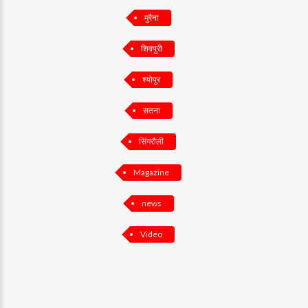
मुरैना
शिवपुरी
श्योपुर
सतना
सिंगरौली
Magazine
news
Video