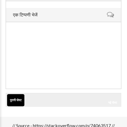
एक टिप्पणी भेजें
पुरानी पोस्ट
नई पोस्ट
// Source - https://stackoverflow.com/q/74063517 //