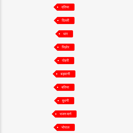
दतिया
दिल्ली
धार
पिछोर
पोहरी
बड़वानी
बतिया
बुधनी
भजन मार्ग
भोपाल