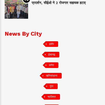
प्रदर्शन, सीईओ ने 2 रोजगार सहायक हटाए
News By City
इंदौर
ईसागढ़
करैरा
खनियांधाना
गुना
ग्वालियर