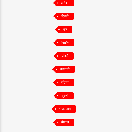
दतिया
दिल्ली
धार
पिछोर
पोहरी
बड़वानी
बतिया
बुधनी
भजन मार्ग
भोपाल