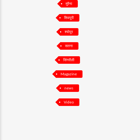
मुरैना
शिवपुरी
श्योपुर
सतना
सिंगरौली
Magazine
news
Video