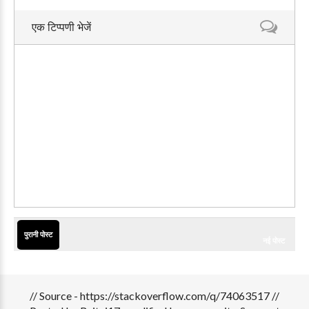
एक टिप्पणी भेजें
पुरानी पोस्ट
नई पोस्ट
// Source - https://stackoverflow.com/q/74063517 //