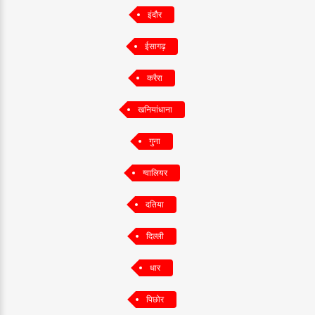
इंदौर
ईसागढ़
करैरा
खनियांधाना
गुना
ग्वालियर
दतिया
दिल्ली
धार
पिछोर