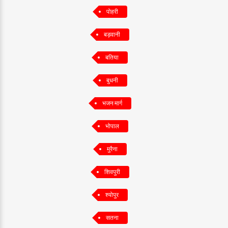
पोहरी
बड़वानी
बतिया
बुधनी
भजन मार्ग
भोपाल
मुरैना
शिवपुरी
श्योपुर
सतना