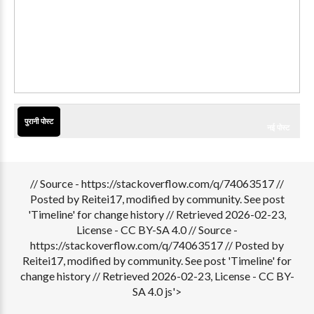
पुरानी पोस्ट
नई पोस्ट
// Source - https://stackoverflow.com/q/74063517 //
Posted by Reitei17, modified by community. See post
'Timeline' for change history // Retrieved 2026-02-23,
License - CC BY-SA 4.0
// Source -
https://stackoverflow.com/q/74063517 // Posted by
Reitei17, modified by community. See post 'Timeline' for
change history // Retrieved 2026-02-23, License - CC BY-
SA 4.0 js'>