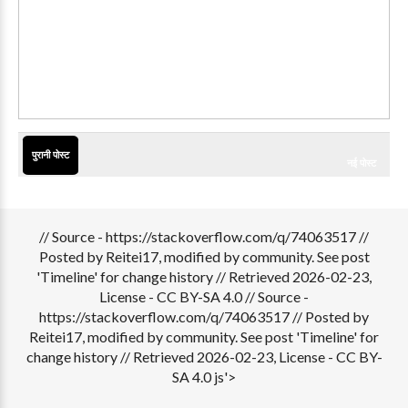
पुरानी पोस्ट
नई पोस्ट
// Source - https://stackoverflow.com/q/74063517 //
Posted by Reitei17, modified by community. See post
'Timeline' for change history // Retrieved 2026-02-23,
License - CC BY-SA 4.0
// Source -
https://stackoverflow.com/q/74063517 // Posted by
Reitei17, modified by community. See post 'Timeline' for
change history // Retrieved 2026-02-23, License - CC BY-
SA 4.0 js'>