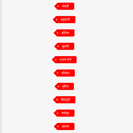
पोहरी
बड़वानी
बतिया
बुधनी
भजन मार्ग
भोपाल
मुरैना
शिवपुरी
श्योपुर
सतना