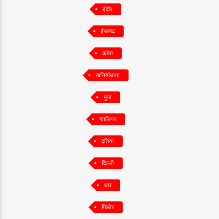
इंदौर
ईसागढ़
करैरा
खनियांधाना
गुना
ग्वालियर
दतिया
दिल्ली
धार
पिछोर